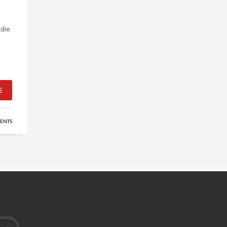
 die
E
ENTS