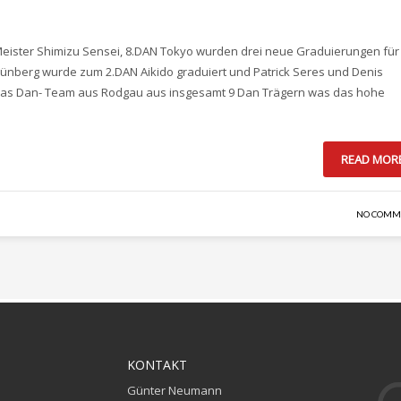
eister Shimizu Sensei, 8.DAN Tokyo wurden drei neue Graduierungen für
rünberg wurde zum 2.DAN Aikido graduiert und Patrick Seres und Denis
 das Dan- Team aus Rodgau aus insgesamt 9 Dan Trägern was das hohe
READ MOR
NO COMM
KONTAKT
Günter Neumann