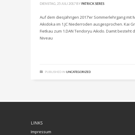
DIENSTAG, 25 JULI 2017
BY
PATRICK SERES
Auf dem diesjährigen 2017’er Sommerlehrgang mit M
Aikidoka im 1.JC Niederroden ausgesprochen. Kai G
Fietkau zum 1.DAN Tendoryu Aikido. Damit besteht
Niveau
PUBLISHED IN
UNCATEGORIZED
LINKS
Impressum